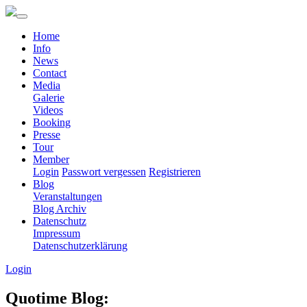
Home
Info
News
Contact
Media
Galerie
Videos
Booking
Presse
Tour
Member
Login
Passwort vergessen
Registrieren
Blog
Veranstaltungen
Blog Archiv
Datenschutz
Impressum
Datenschutzerklärung
Login
Quotime Blog: