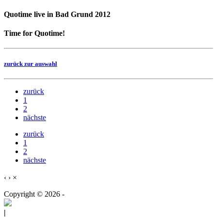
Quotime live in Bad Grund 2012
Time for Quotime!
zurück zur auswahl
zurück
1
2
nächste
zurück
1
2
nächste
‹
›
×
Copyright © 2026 -
|