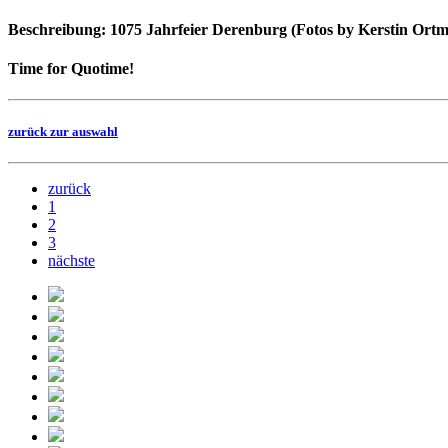
Beschreibung: 1075 Jahrfeier Derenburg (Fotos by Kerstin Ort
Time for Quotime!
zurück zur auswahl
zurück
1
2
3
nächste