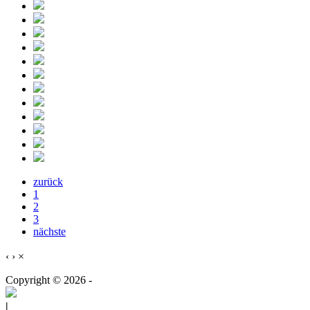
zurück
1
2
3
nächste
‹
›
×
Copyright © 2026 -
|