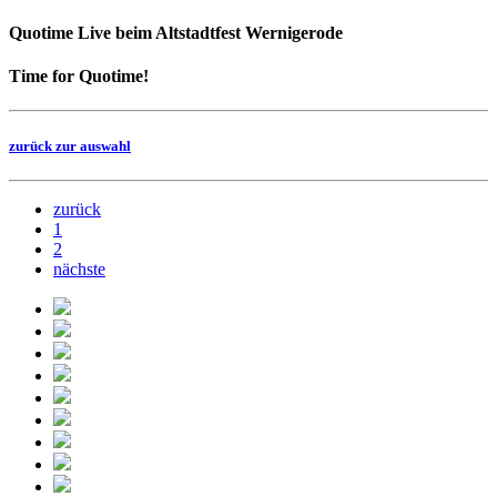
Quotime Live beim Altstadtfest Wernigerode
Time for Quotime!
zurück zur auswahl
zurück
1
2
nächste