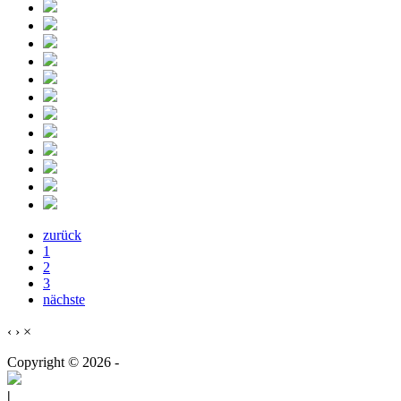
zurück
1
2
3
nächste
‹
›
×
Copyright © 2026 -
|