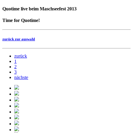
Quotime live beim Maschseefest 2013
Time for Quotime!
zurück zur auswahl
zurück
1
2
3
nächste