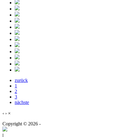
zurück
1
2
3
nächste
‹
›
×
Copyright © 2026 -
|