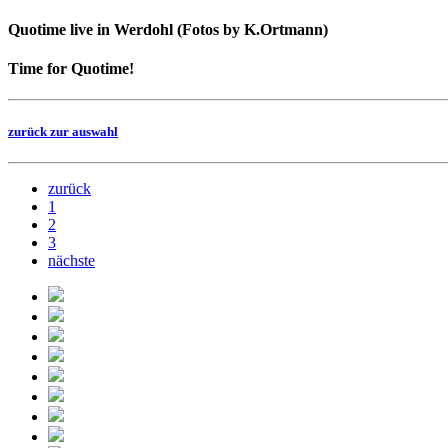
Quotime live in Werdohl (Fotos by K.Ortmann)
Time for Quotime!
zurück zur auswahl
zurück
1
2
3
nächste