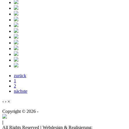
zurück
1
2
nächste
‹
›
×
Copyright © 2026 -
|
All Rights Reserved
|
Webdesign & Realisierung: