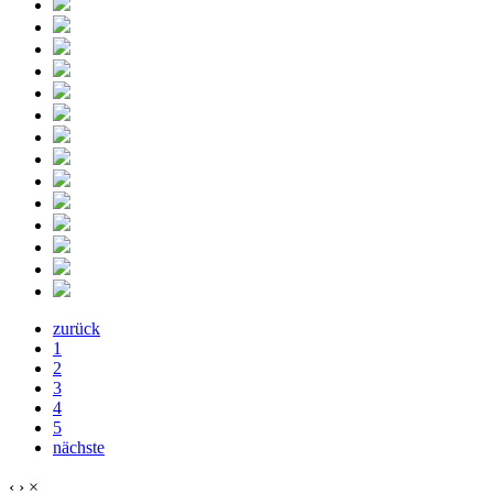
zurück
1
2
3
4
5
nächste
‹
›
×